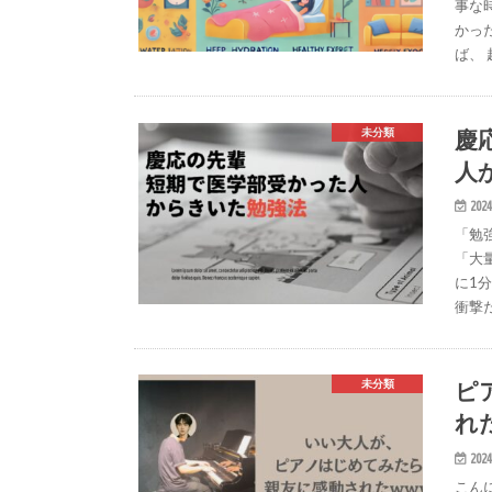
事な
かっ
ば、 
慶
未分類
人
2024
「勉
「大
に1
衝撃
ピ
未分類
れ
2024
こん