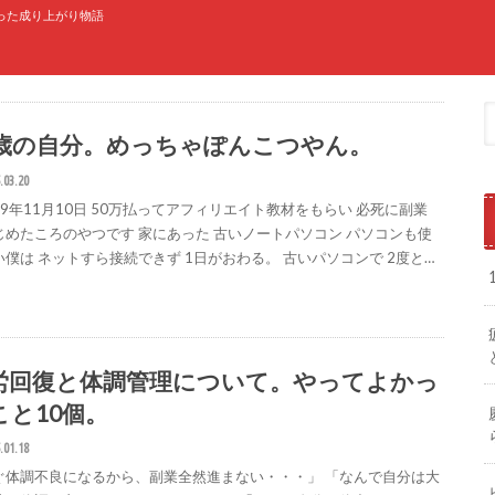
なった成り上がり物語
9歳の自分。めっちゃぽんこつやん。
.03.20
019年11月10日 50万払ってアフィリエイト教材をもらい 必死に副業
じめたころのやつです 家にあった 古いノートパソコン パソコンも使
い僕は ネットすら接続できず 1日がおわる。 古いパソコンで 2度と…
労回復と体調管理について。やってよかっ
こと10個。
.01.18
ぐ体調不良になるから、副業全然進まない・・・」 「なんで自分は大