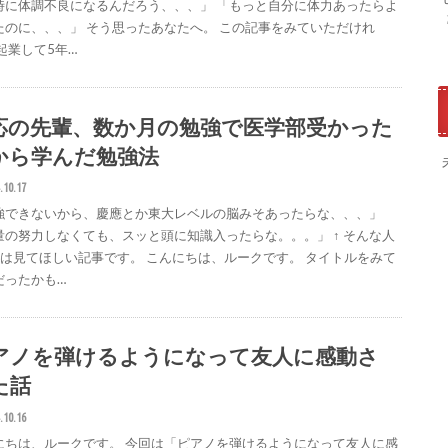
時に体調不良になるんだろう、、、」 「もっと自分に体力あったらよ
たのに、、、」 そう思ったあなたへ。 この記事をみていただけれ
起業して5年…
応の先輩、数か月の勉強で医学部受かった
から学んだ勉強法
.10.17
強できないから、慶應とか東大レベルの脳みそあったらな、、、」
量の努力しなくても、スッと頭に知識入ったらな。。。」 ↑ そんな人
分は見てほしい記事です。 こんにちは、ルークです。 タイトルをみて
だったかも…
アノを弾けるようになって友人に感動さ
た話
.10.16
にちは、ルークです。 今回は「ピアノを弾けるようになって友人に感