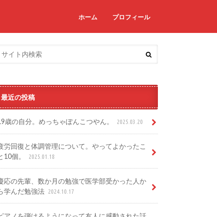
ホーム
プロフィール
最近の投稿
19歳の自分。めっちゃぽんこつやん。
2025.03.20
疲労回復と体調管理について。やってよかったこ
と10個。
2025.01.18
慶応の先輩、数か月の勉強で医学部受かった人か
ら学んだ勉強法
2024.10.17
ピアノを弾けるようになって友人に感動された話