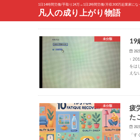
1日14時間労働/手取り24万→1日2時間労働/月収300万起業家に
凡人の成り上がり物語
1
未分類
2025
↑ 2
をは
えな
疲
未分類
た
2025
「す