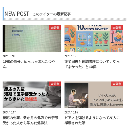
NEW POST
このライターの最新記事
未分類
未分類
2025.3.20
2025.1.18
19歳の自分。めっちゃぽんこつや
疲労回復と体調管理について。やっ
ん。
てよかったこと10個。
未分類
未分類
2024.10.17
2024.10.16
慶応の先輩、数か月の勉強で医学部
ピアノを弾けるようになって友人に
受かった人から学んだ勉強法
感動された話